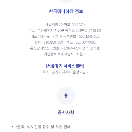
한국애너하임 정보
사업체명 : 아마코(AMACO)
주소 : 부산광역시 사상구 광장로 104번길 37 611호
대표 : 최재규
사업자 등록번호 : 505-12-84003
전화 : 01031897009
팩스 : 051-304-9008
통신판매업신고번호 : 제2014부산사상구-0274호
개인정보 보호책임자 : 최현규
[서울경기 서비스센터]
주소 : 경기도 파주시 운정역길5
공지사항
[필독] A/S 신청 접수 및 지원 안내