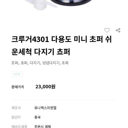
크루거4301 다용도 미니 초퍼 쉬
운세척 다지기 쵸퍼
조퍼, 쵸퍼, 다지기, 양념다지기, 초파
NEW
23,000원
판매가격
제조사
유니맥스이엔엘
원산지
중국
배송비결제
주문시 결제