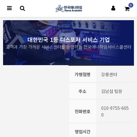
0
대한민국 1등 디스포저 서비스 기업
고객과 가장 가까운 서비스센터를 운영하는 한국애너하임서비스콜센터
가맹점명
강릉센터
주소
김남섭 팀장
010-9755-605
전화번호
0
영업시간