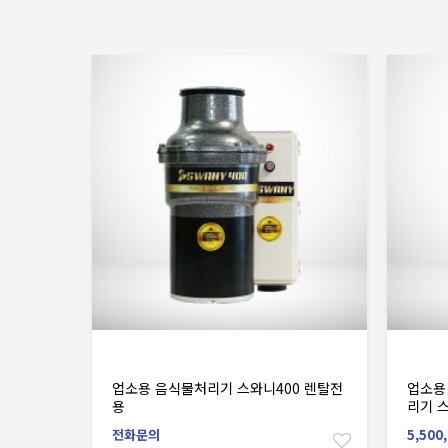
장바구니
업소용 음식물처리기 스와니400 렌탈전
업소용
용
리기 
전화문의
5,500