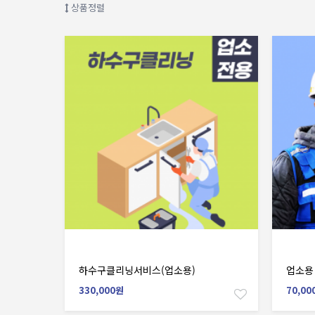
상품정렬
장바구니
하수구클리닝서비스(업소용)
업소용
330,000원
70,00