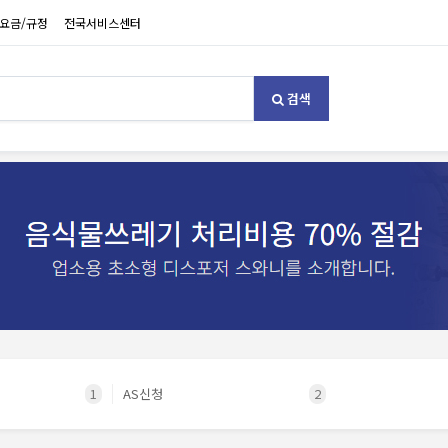
요금/규정
전국서비스센터
검색
1
AS신청
2