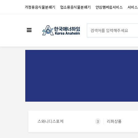
가정용음식물분쇄기
업소용음식물분쇄기
안심멤버쉽서비스
서비스
스와니디스포저
3
리퍼상품