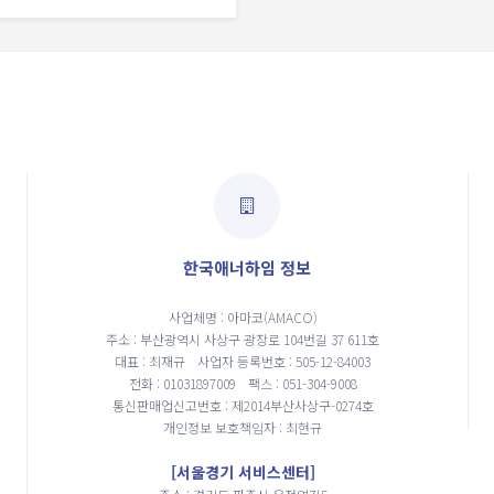
한국애너하임 정보
사업체명 : 아마코(AMACO)
주소 : 부산광역시 사상구 광장로 104번길 37 611호
대표 : 최재규
사업자 등록번호 : 505-12-84003
전화 : 01031897009
팩스 : 051-304-9008
통신판매업신고번호 : 제2014부산사상구-0274호
개인정보 보호책임자 : 최현규
[서울경기 서비스센터]