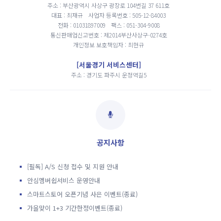
주소 : 부산광역시 사상구 광장로 104번길 37 611호
대표 : 최재규
사업자 등록번호 : 505-12-84003
전화 : 01031897009
팩스 : 051-304-9008
통신판매업신고번호 : 제2014부산사상구-0274호
개인정보 보호책임자 : 최현규
[서울경기 서비스센터]
주소 : 경기도 파주시 운정역길5
공지사항
[필독] A/S 신청 접수 및 지원 안내
안심멤버쉽서비스 운영안내
스마트스토어 오픈기념 사은 이벤트(종료)
가을맞이 1+3 기간한정이벤트(종료)