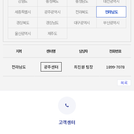
강원도
충청북도
충청남도
대전광역시
세종특별시
광주광역시
전라북도
전라남도
경상북도
경상남도
대구광역시
부산광역시
울산광역시
제주도
지역
센터명
담당자
전화번호
전라남도
광주센터
최진원 팀장
1899-7078
목록
고객센터