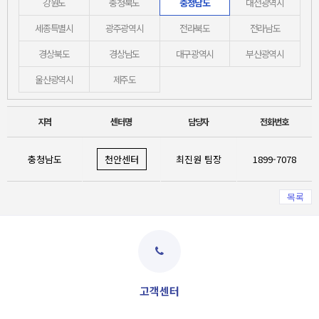
강원도
충청북도
충청남도
대전광역시
세종특별시
광주광역시
전라북도
전라남도
경상북도
경상남도
대구광역시
부산광역시
울산광역시
제주도
지역
센터명
담당자
전화번호
충청남도
천안센터
최진원 팀장
1899-7078
목록
고객센터