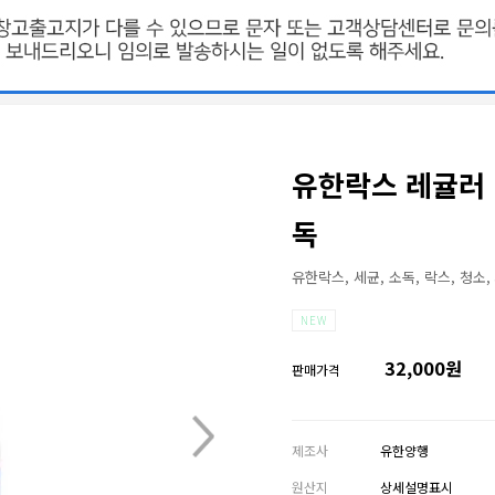
유한락스 레귤러 1
독
유한락스, 세균, 소독, 락스, 청소
NEW
32,000원
판매가격
제조사
유한양행
원산지
상세설명표시