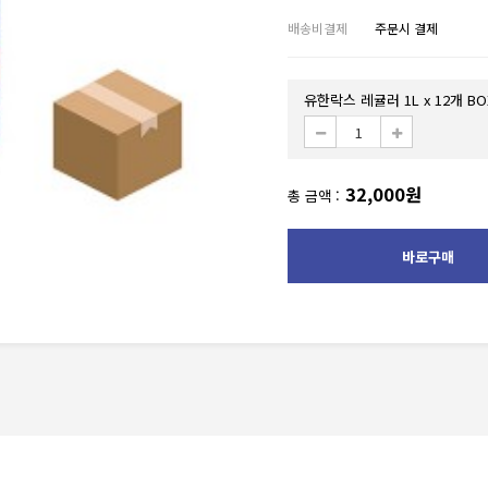
배송비결제
주문시 결제
유한락스 레귤러 1L x 12개 B
32,000원
총 금액 :
바로구매